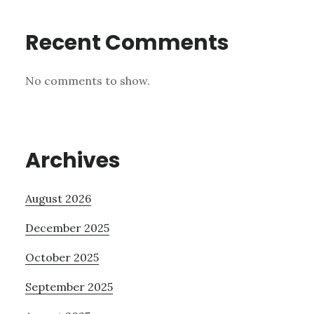
Recent Comments
No comments to show.
Archives
August 2026
December 2025
October 2025
September 2025