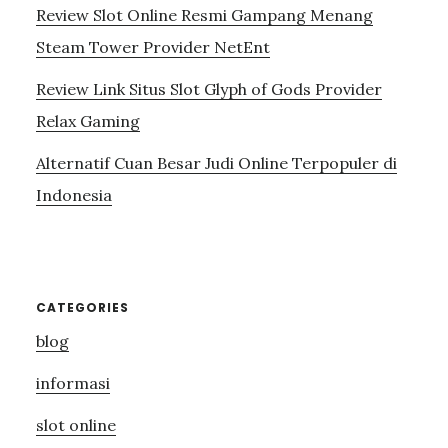
Review Slot Online Resmi Gampang Menang
Steam Tower Provider NetEnt
Review Link Situs Slot Glyph of Gods Provider
Relax Gaming
Alternatif Cuan Besar Judi Online Terpopuler di
Indonesia
CATEGORIES
blog
informasi
slot online