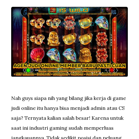
Nah guys siapa nih yang bilang jika kerja di game
judi online itu hanya bisa menjadi admin atau CS
saja? Ternyata kalian salah besar! Karena untuk
saat ini industri gaming sudah memperluas
jangkauannya. Tidak sedikit posisi dan peluang