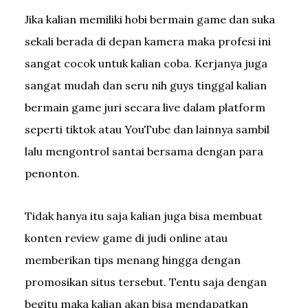
Jika kalian memiliki hobi bermain game dan suka
sekali berada di depan kamera maka profesi ini
sangat cocok untuk kalian coba. Kerjanya juga
sangat mudah dan seru nih guys tinggal kalian
bermain game juri secara live dalam platform
seperti tiktok atau YouTube dan lainnya sambil
lalu mengontrol santai bersama dengan para
penonton.
Tidak hanya itu saja kalian juga bisa membuat
konten review game di judi online atau
memberikan tips menang hingga dengan
promosikan situs tersebut. Tentu saja dengan
begitu maka kalian akan bisa mendapatkan