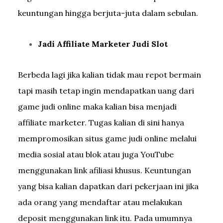
keuntungan hingga berjuta-juta dalam sebulan.
Jadi Affiliate Marketer Judi Slot
Berbeda lagi jika kalian tidak mau repot bermain
tapi masih tetap ingin mendapatkan uang dari
game judi online maka kalian bisa menjadi
affiliate marketer. Tugas kalian di sini hanya
mempromosikan situs game judi online melalui
media sosial atau blok atau juga YouTube
menggunakan link afiliasi khusus.
Keuntungan
yang bisa kalian dapatkan dari pekerjaan ini jika
ada orang yang mendaftar atau melakukan
deposit menggunakan link itu. Pada umumnya