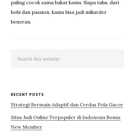
paling cocok sama bakat kamu. Siapa tahu, dari
hobi dan passion, kamu bisa jadi miliarder
beneran.
Primary
Search
Sidebar
this
website
RECENT POSTS
Strategi Bermain Adaptif dan Cerdas Pola Gacor
Situs Judi Online Terpopuler di Indonesia Bonus
New Member