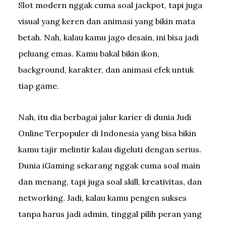
Slot modern nggak cuma soal jackpot, tapi juga
visual yang keren dan animasi yang bikin mata
betah. Nah, kalau kamu jago desain, ini bisa jadi
peluang emas. Kamu bakal bikin ikon,
background, karakter, dan animasi efek untuk
tiap game.
Nah, itu dia berbagai jalur karier di dunia Judi
Online Terpopuler di Indonesia yang bisa bikin
kamu tajir melintir kalau digeluti dengan serius.
Dunia iGaming sekarang nggak cuma soal main
dan menang, tapi juga soal skill, kreativitas, dan
networking. Jadi, kalau kamu pengen sukses
tanpa harus jadi admin, tinggal pilih peran yang